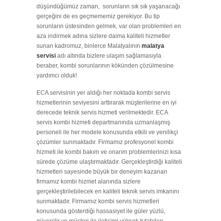
düşündüğümüz zaman, sorunların sık sık yaşanacağı
gerçeğini de es geçmememiz gerekiyor. Bu tip
sorunların üstesinden gelmek, var olan problemleri en
aza indirmek adına sizlere daima kaliteli hizmetler
sunan kadromuz, binlerce Malatyalının
malatya
servisi
adı altında bizlere ulaşım sağlamasıyla
beraber, kombi sorunlarının kökünden çözülmesine
yardımcı olduk!
ECA servisinin yer aldığı her noktada kombi servis
hizmetlerinin seviyesini arttırarak müşterilerine en iyi
derecede teknik servis hizmeti verilmektedir. ECA
servis kombi hizmeti departmanında uzmanlaşmış
personeli ile her modele konusunda etkili ve yenilikçi
çözümler sunmaktadır. Firmamız profesyonel kombi
hizmeti ile kombi bakım ve onarım problemlerinizi kısa
sürede çözüme ulaştırmaktadır. Gerçekleştirdiği kaliteli
hizmetleri sayesinde büyük bir deneyim kazanan
firmamız kombi hizmet alanında sizlere
gerçekleştirilebilecek en kaliteli teknik servis imkanını
sunmaktadır. Firmamız kombi servis hizmetleri
konusunda gösterdiği hassasiyet ile güler yüzlü,